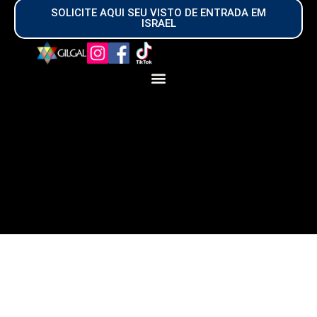
SOLICITE AQUI SEU VISTO DE ENTRADA EM
ISRAEL
© Guia brasileiro em israel é de direito
reservado, sua reprodução, parcial ou
total, mesmo citando nossos links, é
proibida sem a autorização do autor,
plágio é crime e está previsto no artigo
184 do código penal – lei n° 9 610 98
sobre os direitos autorais