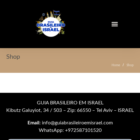
ROTEIROS EXCLUSIVOS
GUIA DO VIAJANTE
Shop
Home
Shop
GUIA BRASILEIRO EM ISRAEL
Kibutz Galuyiot, 34 / 503 – Zip: 66550 – Tel Aviv – ISRAEL
Email:
info@guiabrasileiroemisrael.com
WhatsApp:
+972587101520