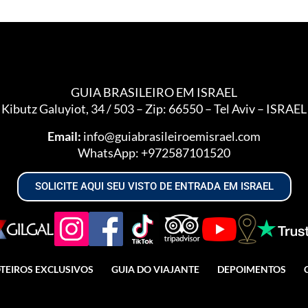
GUIA BRASILEIRO EM ISRAEL
Kibutz Galuyiot, 34 / 503 – Zip: 66550 – Tel Aviv – ISRAEL
Email:
info@guiabrasileiroemisrael.com
WhatsApp:
+972587101520
SOLICITE AQUI SEU VISTO DE ENTRADA EM ISRAEL
TEIROS EXCLUSIVOS
GUIA DO VIAJANTE
DEPOIMENTOS
reito reservado, sua reprodução, parcial ou total, mesmo ci
ime e está previsto no artigo 184 do código penal – lei n° 9