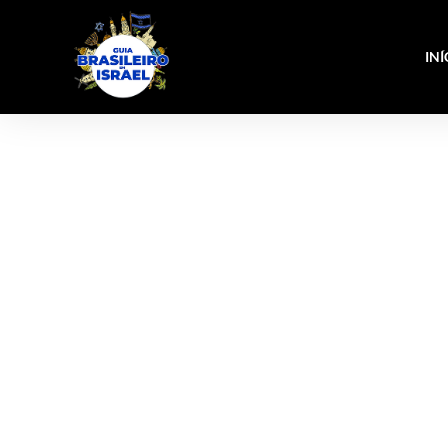
INÍ
Haifa