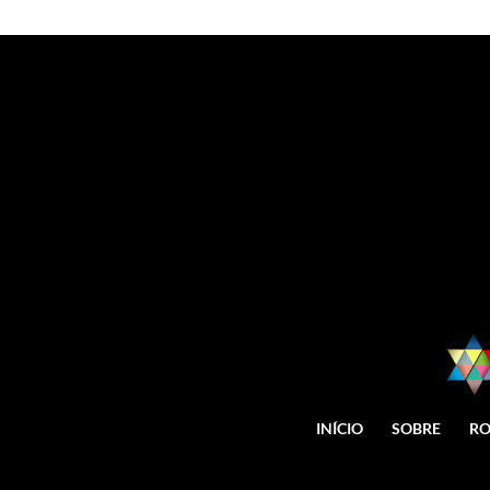
INÍCIO
SOBRE
RO
© Guia brasileiro em israel é de di
autorização do autor, plágio é cr