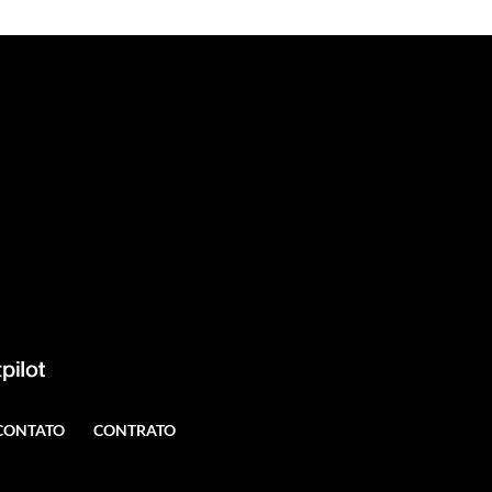
CONTATO
CONTRATO
tando nossos links, é proibida sem a
 610 98 sobre os direitos autorais