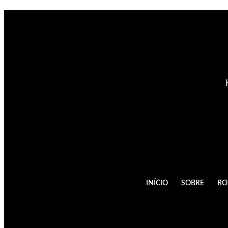
INÍCIO
SOBRE
RO
© Guia brasileiro em israel é de dir
autorização do autor, plágio é cri