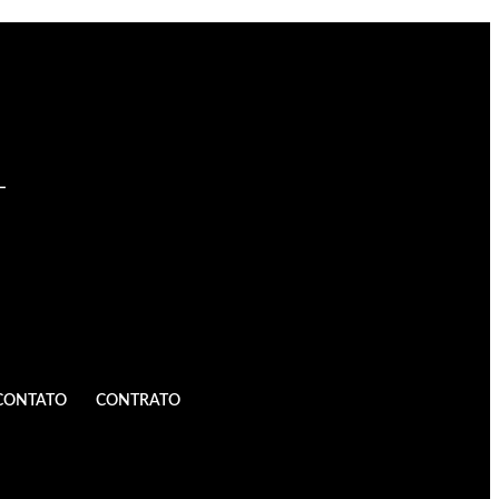
L
CONTATO
CONTRATO
itando nossos links, é proibida sem a
9 610 98 sobre os direitos autorais