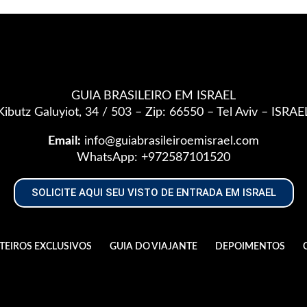
GUIA BRASILEIRO EM ISRAEL
Kibutz Galuyiot, 34 / 503 – Zip: 66550 – Tel Aviv – ISRAE
Email:
info@guiabrasileiroemisrael.com
WhatsApp:
+972587101520
SOLICITE AQUI SEU VISTO DE ENTRADA EM ISRAEL
TEIROS EXCLUSIVOS
GUIA DO VIAJANTE
DEPOIMENTOS
eito reservado, sua reprodução, parcial ou total, mesmo c
me e está previsto no artigo 184 do código penal – lei n° 